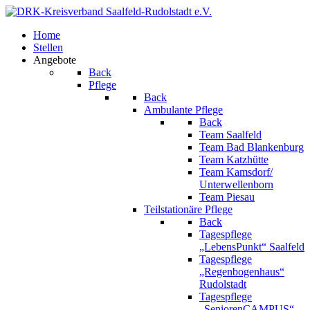
Home
Stellen
Angebote
Back
Pflege
Back
Ambulante Pflege
Back
Team Saalfeld
Team Bad Blankenburg
Team Katzhütte
Team Kamsdorf/
Unterwellenborn
Team Piesau
Teilstationäre Pflege
Back
Tagespflege
„LebensPunkt“ Saalfeld
Tagespflege
„Regenbogenhaus“
Rudolstadt
Tagespflege
„SeniorenCAMPUS“