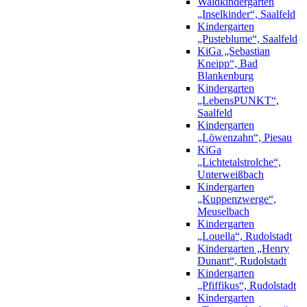
Waldkindergarten
„Inselkinder“, Saalfeld
Kindergarten
„Pusteblume“, Saalfeld
KiGa „Sebastian
Kneipp“, Bad
Blankenburg
Kindergarten
„LebensPUNKT“,
Saalfeld
Kindergarten
„Löwenzahn“, Piesau
KiGa
„Lichtetalstrolche“,
Unterweißbach
Kindergarten
„Kuppenzwerge“,
Meuselbach
Kindergarten
„Louella“, Rudolstadt
Kindergarten „Henry
Dunant“, Rudolstadt
Kindergarten
„Pfiffikus“, Rudolstadt
Kindergarten