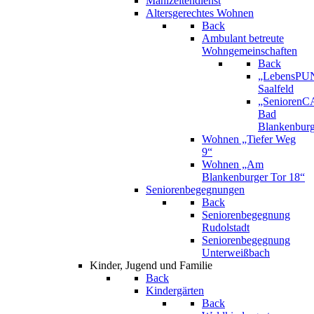
Mahlzeitendienst
Altersgerechtes Wohnen
Back
Ambulant betreute
Wohngemeinschaften
Back
„LebensPU
Saalfeld
„Senioren
Bad
Blankenbur
Wohnen „Tiefer Weg
9“
Wohnen „Am
Blankenburger Tor 18“
Seniorenbegegnungen
Back
Seniorenbegegnung
Rudolstadt
Seniorenbegegnung
Unterweißbach
Kinder, Jugend und Familie
Back
Kindergärten
Back