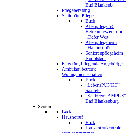
Bad Blankenb.
Pflegeberatung
Stationäre Pflege
Back
Altenpflege- &
Betreuungszentrum
„Tiefer Weg“
Altenpflegeheim
„Hannostraße“
Seniorenpflegeheim
Rudolstadt
Kurs für „Pflegende Angehörige“
Ambulant betreute
Wohngemeinschaften
Back
„LebensPUNKT“
Saalfeld
„SeniorenCAMPUS“
Bad Blankenburg
Senioren
Back
Hausnotruf
Back
Hausnotrufzentrale