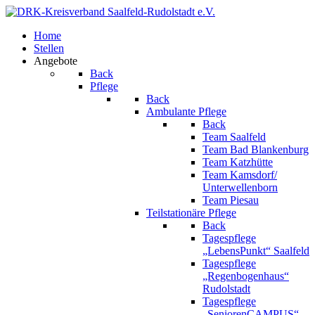
Home
Stellen
Angebote
Back
Pflege
Back
Ambulante Pflege
Back
Team Saalfeld
Team Bad Blankenburg
Team Katzhütte
Team Kamsdorf/
Unterwellenborn
Team Piesau
Teilstationäre Pflege
Back
Tagespflege
„LebensPunkt“ Saalfeld
Tagespflege
„Regenbogenhaus“
Rudolstadt
Tagespflege
„SeniorenCAMPUS“