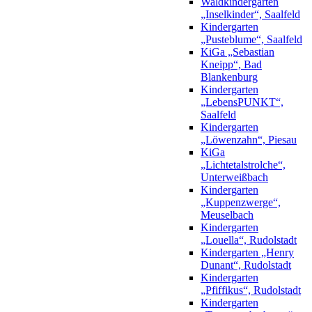
Waldkindergarten
„Inselkinder“, Saalfeld
Kindergarten
„Pusteblume“, Saalfeld
KiGa „Sebastian
Kneipp“, Bad
Blankenburg
Kindergarten
„LebensPUNKT“,
Saalfeld
Kindergarten
„Löwenzahn“, Piesau
KiGa
„Lichtetalstrolche“,
Unterweißbach
Kindergarten
„Kuppenzwerge“,
Meuselbach
Kindergarten
„Louella“, Rudolstadt
Kindergarten „Henry
Dunant“, Rudolstadt
Kindergarten
„Pfiffikus“, Rudolstadt
Kindergarten