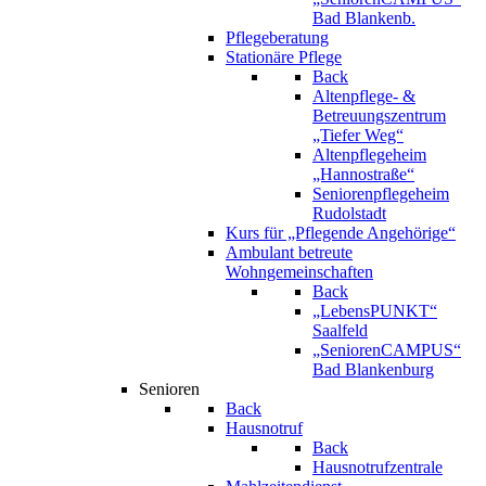
Bad Blankenb.
Pflegeberatung
Stationäre Pflege
Back
Altenpflege- &
Betreuungszentrum
„Tiefer Weg“
Altenpflegeheim
„Hannostraße“
Seniorenpflegeheim
Rudolstadt
Kurs für „Pflegende Angehörige“
Ambulant betreute
Wohngemeinschaften
Back
„LebensPUNKT“
Saalfeld
„SeniorenCAMPUS“
Bad Blankenburg
Senioren
Back
Hausnotruf
Back
Hausnotrufzentrale