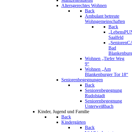
Mahlzeitendienst
Altersgerechtes Wohnen
Back
Ambulant betreute
Wohngemeinschaften
Back
„LebensPU
Saalfeld
„Senioren
Bad
Blankenbur
Wohnen „Tiefer Weg
9“
Wohnen „Am
Blankenburger Tor 18“
Seniorenbegegnungen
Back
Seniorenbegegnung
Rudolstadt
Seniorenbegegnung
Unterweißbach
Kinder, Jugend und Familie
Back
Kindergärten
Back