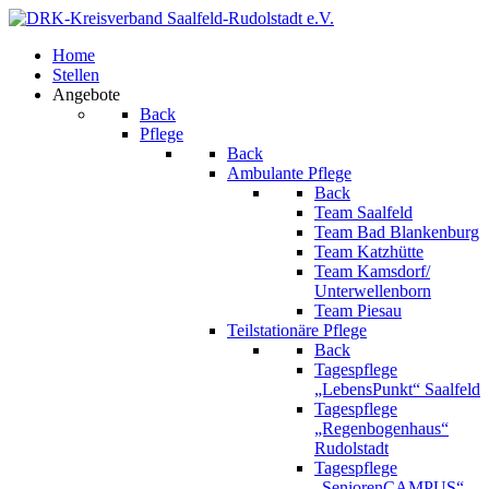
Home
Stellen
Angebote
Back
Pflege
Back
Ambulante Pflege
Back
Team Saalfeld
Team Bad Blankenburg
Team Katzhütte
Team Kamsdorf/
Unterwellenborn
Team Piesau
Teilstationäre Pflege
Back
Tagespflege
„LebensPunkt“ Saalfeld
Tagespflege
„Regenbogenhaus“
Rudolstadt
Tagespflege
„SeniorenCAMPUS“