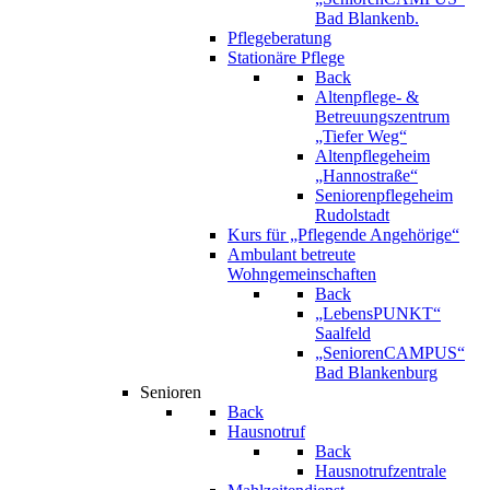
Bad Blankenb.
Pflegeberatung
Stationäre Pflege
Back
Altenpflege- &
Betreuungszentrum
„Tiefer Weg“
Altenpflegeheim
„Hannostraße“
Seniorenpflegeheim
Rudolstadt
Kurs für „Pflegende Angehörige“
Ambulant betreute
Wohngemeinschaften
Back
„LebensPUNKT“
Saalfeld
„SeniorenCAMPUS“
Bad Blankenburg
Senioren
Back
Hausnotruf
Back
Hausnotrufzentrale