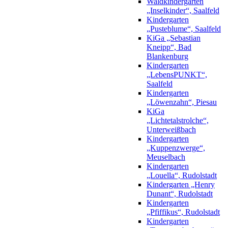
Waldkindergarten
„Inselkinder“, Saalfeld
Kindergarten
„Pusteblume“, Saalfeld
KiGa „Sebastian
Kneipp“, Bad
Blankenburg
Kindergarten
„LebensPUNKT“,
Saalfeld
Kindergarten
„Löwenzahn“, Piesau
KiGa
„Lichtetalstrolche“,
Unterweißbach
Kindergarten
„Kuppenzwerge“,
Meuselbach
Kindergarten
„Louella“, Rudolstadt
Kindergarten „Henry
Dunant“, Rudolstadt
Kindergarten
„Pfiffikus“, Rudolstadt
Kindergarten