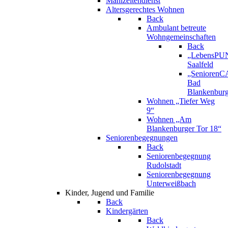
Mahlzeitendienst
Altersgerechtes Wohnen
Back
Ambulant betreute
Wohngemeinschaften
Back
„LebensPU
Saalfeld
„Senioren
Bad
Blankenbur
Wohnen „Tiefer Weg
9“
Wohnen „Am
Blankenburger Tor 18“
Seniorenbegegnungen
Back
Seniorenbegegnung
Rudolstadt
Seniorenbegegnung
Unterweißbach
Kinder, Jugend und Familie
Back
Kindergärten
Back