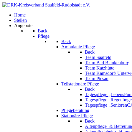
Home
Stellen
Angebote
Back
Pflege
Back
Ambulante Pflege
Back
Team Saalfeld
Team Bad Blankenburg
Team Katzhütte
Team Kamsdorf/ Unterwe
Team Piesau
Teilstationäre Pflege
Back
Tagespflege „LebensPunk
Tagespflege „Regenboge
Tagespflege „Senioren
Pflegeberatung
Stationäre Pflege
Back
Altenpflege- & Betreuun
Altenpflegeheim „Hanno