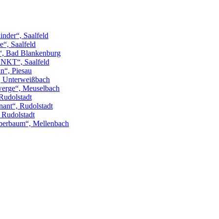
inder“, Saalfeld
“, Saalfeld
“, Bad Blankenburg
NKT“, Saalfeld
n“, Piesau
“, Unterweißbach
erge“, Meuselbach
Rudolstadt
ant“, Rudolstadt
, Rudolstadt
berbaum“, Mellenbach