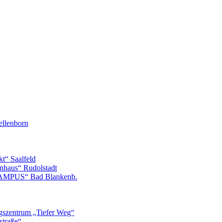
llenborn
t“ Saalfeld
nhaus“ Rudolstadt
CAMPUS“ Bad Blankenb.
gszentrum „Tiefer Weg“
straße“