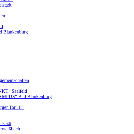
lstadt
ten
ld
 Blankenburg
gemeinschaften
KT“ Saalfeld
AMPUS“ Bad Blankenburg
ger Tor 18“
lstadt
erweißbach