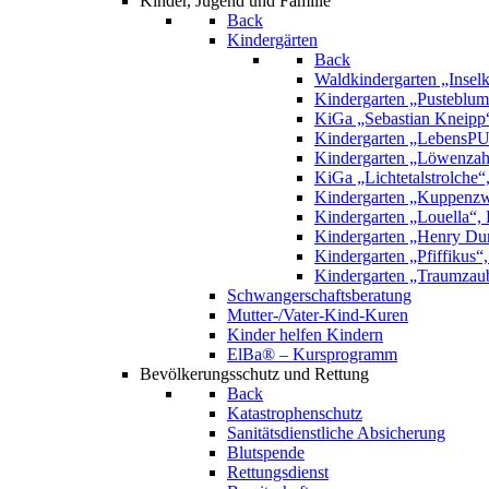
Kinder, Jugend und Familie
Back
Kindergärten
Back
Waldkindergarten „Inselk
Kindergarten „Pusteblume
KiGa „Sebastian Kneipp
Kindergarten „LebensPU
Kindergarten „Löwenzah
KiGa „Lichtetalstrolche
Kindergarten „Kuppenzw
Kindergarten „Louella“, 
Kindergarten „Henry Dun
Kindergarten „Pfiffikus“
Kindergarten „Traumzau
Schwangerschaftsberatung
Mutter-/Vater-Kind-Kuren
Kinder helfen Kindern
ElBa® – Kursprogramm
Bevölkerungsschutz und Rettung
Back
Katastrophenschutz
Sanitätsdienstliche Absicherung
Blutspende
Rettungsdienst