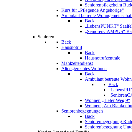
Seniorenpflegeheim Rudo
Kurs für „Pflegende Angehörige“
Ambulant betreute Wohngemeinschaf
Back
„LebensPUNKT“ Saalfe
„SeniorenCAMPUS“ Bad
Senioren
Back
Hausnotruf
Back
Hausnotrufzentrale
Mahlzeitendienst
Altersgerechtes Wohnen
Back
Ambulant betreute Wohn
Back
„LebensPUN
„SeniorenC
Wohnen „Tiefer Weg 9“
Wohnen „Am Blankenbur
Seniorenbegegnungen
Back
Seniorenbegegnung Rudo
Seniorenbegegnung Unt