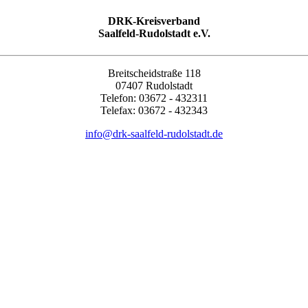
DRK-Kreisverband
Saalfeld-Rudolstadt e.V.
Breitscheidstraße 118
07407 Rudolstadt
Telefon: 03672 - 432311
Telefax: 03672 - 432343
info@drk-saalfeld-rudolstadt.de