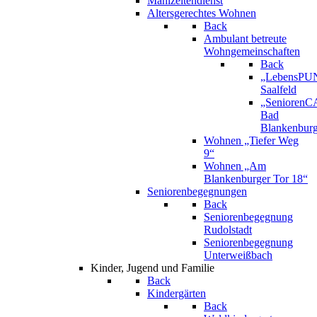
Mahlzeitendienst
Altersgerechtes Wohnen
Back
Ambulant betreute
Wohngemeinschaften
Back
„LebensPU
Saalfeld
„Senioren
Bad
Blankenbur
Wohnen „Tiefer Weg
9“
Wohnen „Am
Blankenburger Tor 18“
Seniorenbegegnungen
Back
Seniorenbegegnung
Rudolstadt
Seniorenbegegnung
Unterweißbach
Kinder, Jugend und Familie
Back
Kindergärten
Back