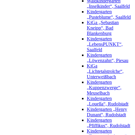
Waldkindergarten
„Inselkinder“, Saalfeld
Kindergarten
„Pusteblume“, Saalfeld
KiGa „Sebastian
Kneipp“, Bad
Blankenburg
Kindergarten
„LebensPUNKT“,
Saalfeld
Kindergarten
„Löwenzahn“, Piesau
KiGa
„Lichtetalstrolche“,
Unterweißbach
Kindergarten
„Kuppenzwerge“,
Meuselbach
Kindergarten
„Louella“, Rudolstadt
Kindergarten „Henry
Dunant“, Rudolstadt
Kindergarten
„Pfiffikus“, Rudolstadt
Kindergarten