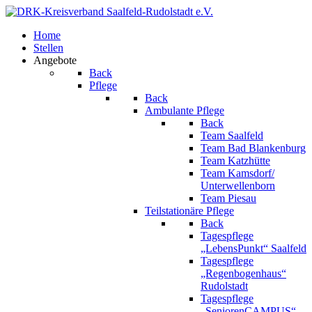
Home
Stellen
Angebote
Back
Pflege
Back
Ambulante Pflege
Back
Team Saalfeld
Team Bad Blankenburg
Team Katzhütte
Team Kamsdorf/
Unterwellenborn
Team Piesau
Teilstationäre Pflege
Back
Tagespflege
„LebensPunkt“ Saalfeld
Tagespflege
„Regenbogenhaus“
Rudolstadt
Tagespflege
„SeniorenCAMPUS“