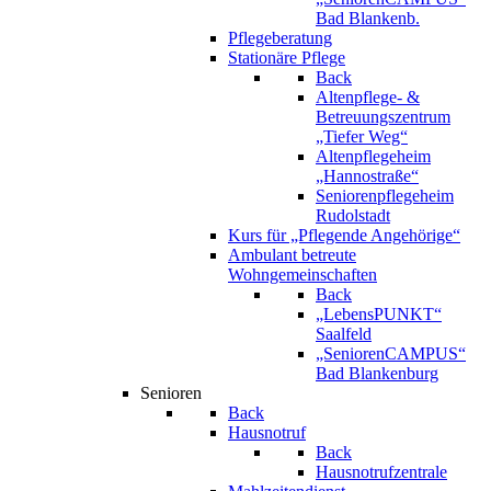
Bad Blankenb.
Pflegeberatung
Stationäre Pflege
Back
Altenpflege- &
Betreuungszentrum
„Tiefer Weg“
Altenpflegeheim
„Hannostraße“
Seniorenpflegeheim
Rudolstadt
Kurs für „Pflegende Angehörige“
Ambulant betreute
Wohngemeinschaften
Back
„LebensPUNKT“
Saalfeld
„SeniorenCAMPUS“
Bad Blankenburg
Senioren
Back
Hausnotruf
Back
Hausnotrufzentrale