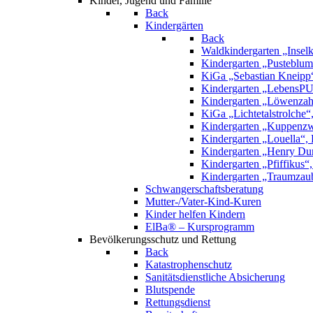
Kinder, Jugend und Familie
Back
Kindergärten
Back
Waldkindergarten „Inselk
Kindergarten „Pusteblume
KiGa „Sebastian Kneipp
Kindergarten „LebensPU
Kindergarten „Löwenzah
KiGa „Lichtetalstrolche
Kindergarten „Kuppenzw
Kindergarten „Louella“, 
Kindergarten „Henry Dun
Kindergarten „Pfiffikus“
Kindergarten „Traumzau
Schwangerschaftsberatung
Mutter-/Vater-Kind-Kuren
Kinder helfen Kindern
ElBa® – Kursprogramm
Bevölkerungsschutz und Rettung
Back
Katastrophenschutz
Sanitätsdienstliche Absicherung
Blutspende
Rettungsdienst