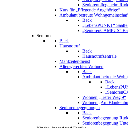
Seniorenpflegeheim Rudo
Kurs für „Pflegende Angehörige“
Ambulant betreute Wohngemeinschaf
Back
„LebensPUNKT“ Saalfe
„SeniorenCAMPUS“ Bad
Senioren
Back
Hausnotruf
Back
Hausnotrufzentrale
Mahlzeitendienst
Altersgerechtes Wohnen
Back
Ambulant betreute Wohn
Back
„LebensPUN
„SeniorenC
Wohnen „Tiefer Weg 9“
Wohnen „Am Blankenbur
Seniorenbegegnungen
Back
Seniorenbegegnung Rudo
Seniorenbegegnung Unt