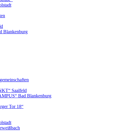
lstadt
ten
ld
 Blankenburg
gemeinschaften
KT“ Saalfeld
AMPUS“ Bad Blankenburg
ger Tor 18“
lstadt
erweißbach