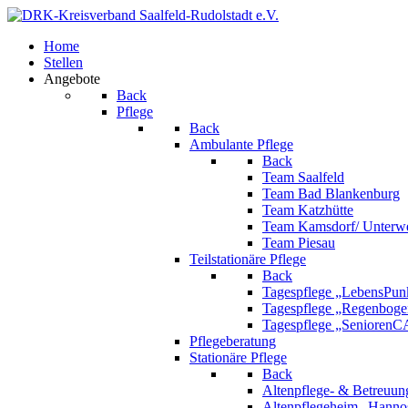
Home
Stellen
Angebote
Back
Pflege
Back
Ambulante Pflege
Back
Team Saalfeld
Team Bad Blankenburg
Team Katzhütte
Team Kamsdorf/ Unterwe
Team Piesau
Teilstationäre Pflege
Back
Tagespflege „LebensPunk
Tagespflege „Regenboge
Tagespflege „Senioren
Pflegeberatung
Stationäre Pflege
Back
Altenpflege- & Betreuun
Altenpflegeheim „Hanno