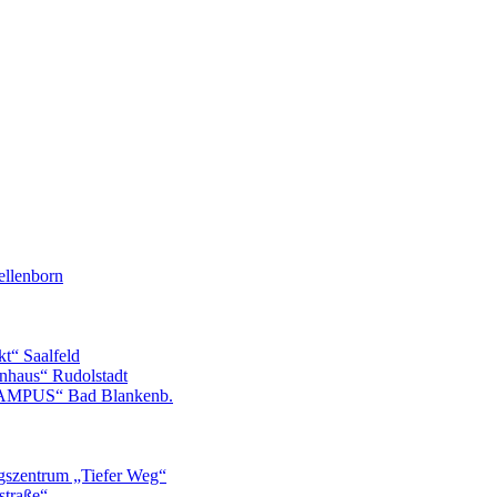
llenborn
t“ Saalfeld
nhaus“ Rudolstadt
CAMPUS“ Bad Blankenb.
gszentrum „Tiefer Weg“
straße“