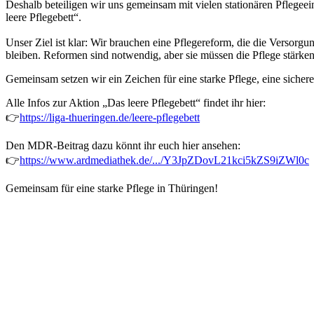
Deshalb beteiligen wir uns gemeinsam mit vielen stationären Pflege
leere Pflegebett“.
Unser Ziel ist klar: Wir brauchen eine Pflegereform, die die Versorgu
bleiben. Reformen sind notwendig, aber sie müssen die Pflege stärke
Gemeinsam setzen wir ein Zeichen für eine starke Pflege, eine sicher
Alle Infos zur Aktion „Das leere Pflegebett“ findet ihr hier:
👉
https://liga-thueringen.de/leere-pflegebett
Den MDR-Beitrag dazu könnt ihr euch hier ansehen:
👉
https://www.ardmediathek.de/.../Y3JpZDovL21kci5kZS9iZWl0c
Gemeinsam für eine starke Pflege in Thüringen!