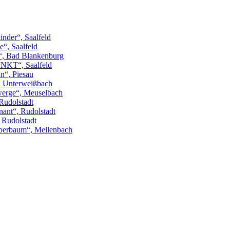
inder“, Saalfeld
“, Saalfeld
“, Bad Blankenburg
NKT“, Saalfeld
n“, Piesau
“, Unterweißbach
erge“, Meuselbach
Rudolstadt
ant“, Rudolstadt
, Rudolstadt
berbaum“, Mellenbach